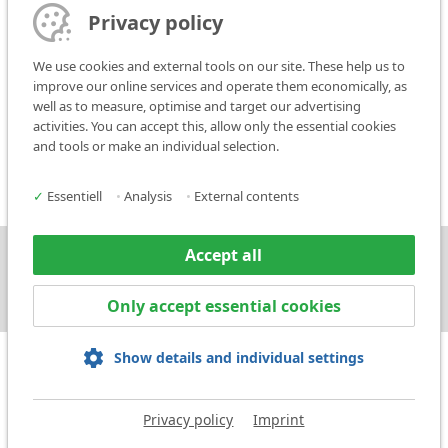
Privacy policy
Service contact
We use cookies and external tools on our site. These help us to
improve our online services and operate them economically, as
well as to measure, optimise and target our advertising
Sample marking service
activities. You can accept this, allow only the essential cookies
and tools or make an individual selection.
✓
Essentiell
•
Analysis
•
External contents
Accept all
Press
Contact
Only accept essential cookies
Show details and individual settings
Privacy policy
Imprint
Legal notice
Privacy policy
Terms and Conditions